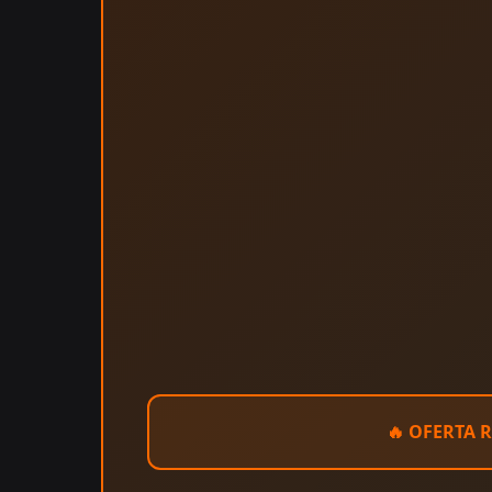
🔥
OFERTA 