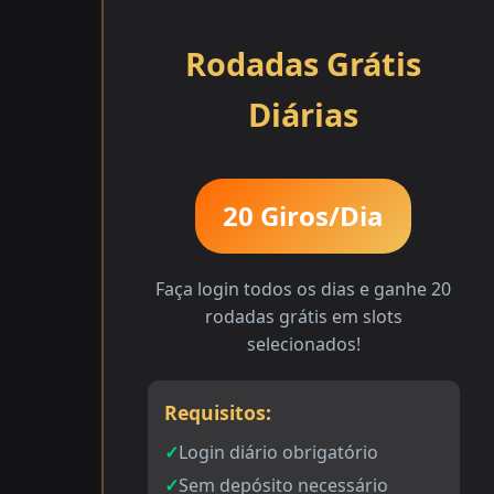
Rodadas Grátis
Diárias
20 Giros/Dia
Faça login todos os dias e ganhe 20
rodadas grátis em slots
selecionados!
Requisitos:
Login diário obrigatório
Sem depósito necessário