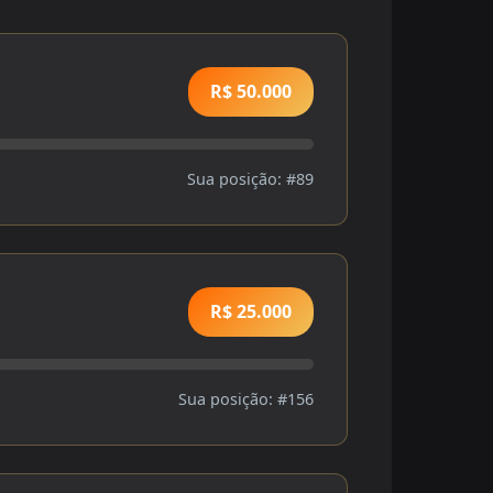
R$ 50.000
Sua posição: #89
R$ 25.000
Sua posição: #156