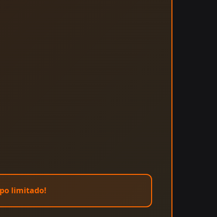
po limitado!