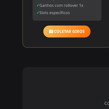
Ganhos com rollover 1x
Slots específicos
🎰 COLETAR GIROS
Co