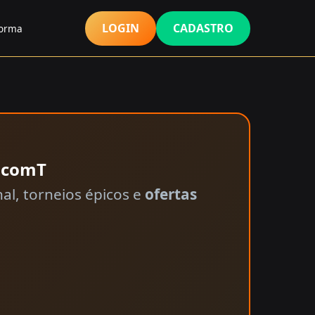
LOGIN
CADASTRO
forma
t.comT
l, torneios épicos e
ofertas