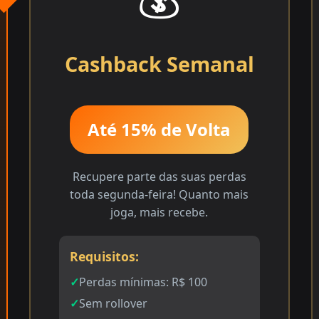
Cashback Semanal
Até 15% de Volta
Recupere parte das suas perdas
toda segunda-feira! Quanto mais
joga, mais recebe.
Requisitos:
Perdas mínimas: R$ 100
Sem rollover