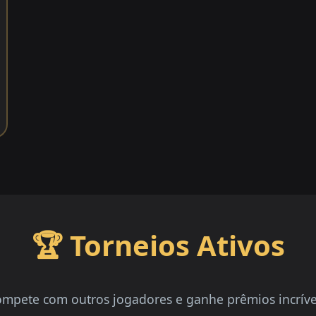
🏆 Torneios Ativos
mpete com outros jogadores e ganhe prêmios incríve