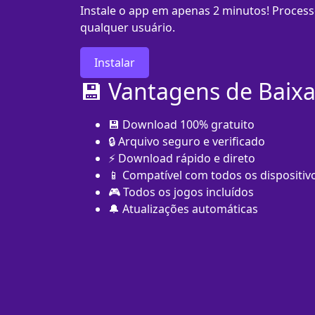
Instale o app em apenas 2 minutos! Process
qualquer usuário.
Instalar
💾 Vantagens de Baix
💾 Download 100% gratuito
🔒 Arquivo seguro e verificado
⚡ Download rápido e direto
📱 Compatível com todos os dispositiv
🎮 Todos os jogos incluídos
🔔 Atualizações automáticas