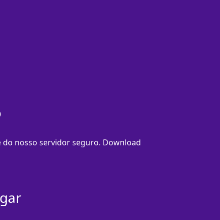
o
e do nosso servidor seguro. Download
ogar