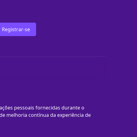
Registrar-se
ações pessoais fornecidas durante o
 de melhoria contínua da experiência de