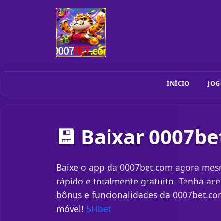
INÍCIO
JOG
💾 Baixar 0007b
Baixe o app da 0007bet.com agora mesm
rápido e totalmente gratuito. Tenha ace
bônus e funcionalidades da 0007bet.com
móvel!
5Hbet