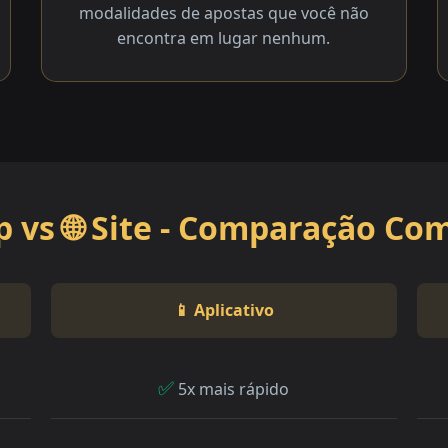
modalidades de apostas que você não
encontra em lugar nenhum.
p vs 🌐 Site - Comparação Co
📱 Aplicativo
✅
5x mais rápido