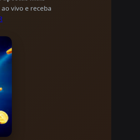
 ao vivo e receba
R