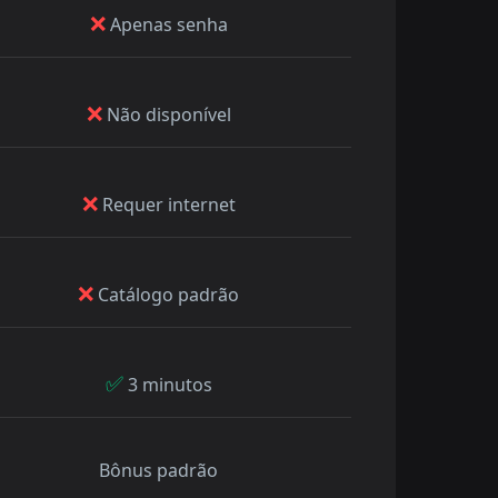
❌
Apenas senha
❌
Não disponível
❌
Requer internet
❌
Catálogo padrão
✅
3 minutos
Bônus padrão