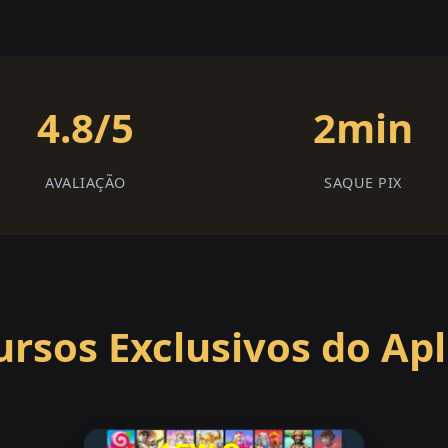
4.8/5
2min
AVALIAÇÃO
SAQUE PIX
ursos Exclusivos do Apl