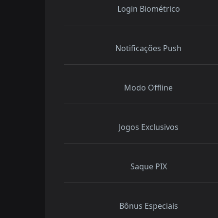
Login Biométrico
Notificações Push
Modo Offline
Jogos Exclusivos
Saque PIX
Bônus Especiais